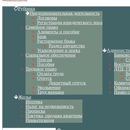
Рубрики
Предпринимательная деятельность
Договоры
Регистрация юридического лица
Семейное право
Алименты и пособие
Брак
Расторжение брака
Раздел имущества
Усыновление и опека
Администр
Социальное обеспечение
Банковс
Пенсия
С
Пособия
Восста
Трудовое право
ДТП, Г
Оплата труда
В
Отпуск
С
Декретный отпуск
Коммун
Увольнение
Оформл
Труд женщин
Право с
Жилье
Ипотека
Налог на недвижимость
Прописка
Покупка, продажа квартиры
Приватизация