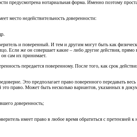
ти предусмотрена нотариальная форма. Именно поэтому простая
меет место недействительность доверенности:
др.
веритель и поверенный. И тем и другим могут быть как физичес
цо. Если же он совершает какие – либо другие действия, прямо 
 он сам их принимает.
нность передается поверенному. После того, как срок действия 
едоверие. Это предполагает право поверенного передавать весь
 это право. Может быть несколько вариантов, указанных в доку
ившего доверенность;
оверитель имеет право в любое время обратиться с претензией к