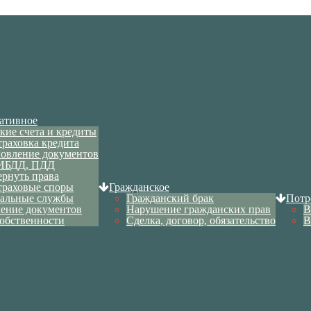
ативное
кие счета и кредиты
траховка кредита
новление документов
ИБДД, ПДД
ернуть права
траховые споры
Гражданское
альные службы
Гражданский брак
Потр
ение документов
Нарушение гражданских прав
В
обственности
Сделка, договор, обязательство
В