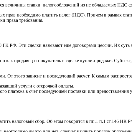
ются величины ставки, налогообложений из не обладаемых НДС с
ых прав необходимо платить налог (НДС). Причем в рамках стат
пки права требования.
390 ГК РФ. Эти сделки называют еще договорами цессии. Их суть
о как продавец и покупатель в сделке купли-продажи. Субъект,
. От этого зависит и последующий расчет. К самым распростр
азавший услуги с отсрочкой оплаты.
ого платежа в счет последующей поставки или предоставления у
ить налоговый сбор. Об этом говорится в пп.1 п.1 ст.146 НК Р
я, необходимо ли это или нет, следует изучить порядок обложени