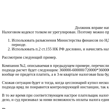
Должник вправе нап
Налоговом кодексе толком не урегулирован. Поэтому можно пр
Использовать разъяснения Министерства финансов по НДС
периоде.
Использовать п.2 ст.155 НК РФ дословно, и начислять н
Рассмотрим следующий пример.
Компания №2, описываемая в предыдущем примере, перечислила
подхода расчет будет следующим: 360000-600000/720000*360000=
вообще не придется платить, а в 3-м квартале налоговая база б
Схожая ситуация будет и тогда, когда цессионарий купил неск
подхода вряд ли понравится контролирующей инстанции, так ка
В то же время при соответствующем настрое плательщик налог
дело, и суд признавал за ними возможность оплаты налога един