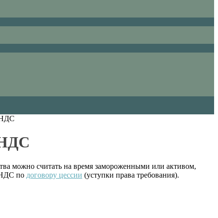
 НДС
 НДС
ства можно считать на время замороженными или активом,
е НДС по
договору цессии
(уступки права требования).