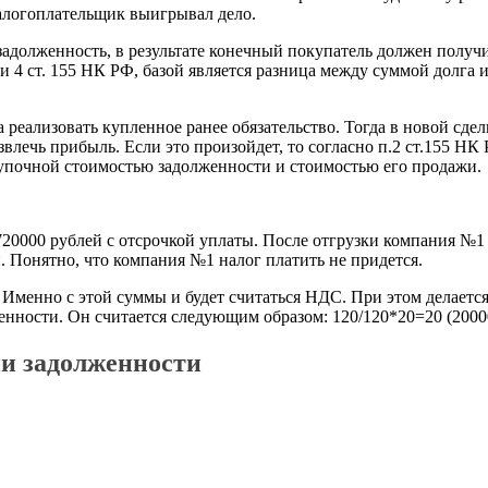
налогоплательщик выигрывал дело.
я задолженность, в результате конечный покупатель должен полу
 4 ст. 155 НК РФ, базой является разница между суммой долга и 
 реализовать купленное ранее обязательство. Тогда в новой сде
лечь прибыль. Если это произойдет, то согласно п.2 ст.155 НК
купочной стоимостью задолженности и стоимостью его продажи.
0000 рублей с отсрочкой уплаты. После отгрузки компания №1 
 Понятно, что компания №1 налог платить не придется.
Именно с этой суммы и будет считаться НДС. При этом делается
енности. Он считается следующим образом: 120/120*20=20 (2000
ии задолженности