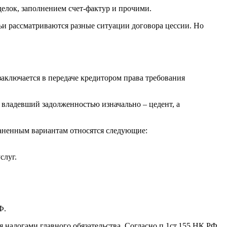
делок, заполнением счет-фактур и прочими.
ьи рассматриваются разные ситуации договора цессии. Но
 заключается в передаче кредитором права требования
 владевший задолженностью изначально – цедент, а
аненным вариантам относятся следующие:
слуг.
Ф.
я налогами главного обязательства. Согласно п.1ст.155 НК РФ,