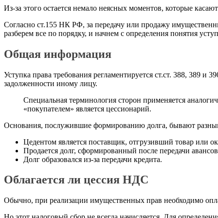
Из-за этого остается немало неясных моментов, которые каса
Согласно ст.155 НК РФ, за передачу или продажу имущественн
разберем все по порядку, и начнем с определения понятия усту
Общая информация
Уступка права требования регламентируется ст.ст. 388, 389 и 
задолженности иному лицу.
Специальная терминология сторон применяется аналогичн
«покупателем» является цессионарий.
Основания, послужившие формированию долга, бывают разными
Цедентом является поставщик, отгрузивший товар или ок
Продается долг, сформированный после передачи авансов
Долг образовался из-за передачи кредита.
Облагается ли цессия НДС
Обычно, при реализации имущественных прав необходимо оплат
Но этот налоговый сбор не всегда начисляется. Для определени