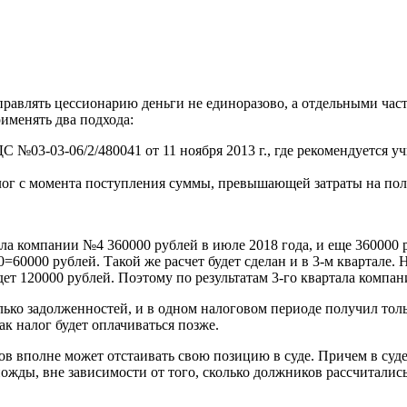
равлять цессионарию деньги не единоразово, а отдельными част
именять два подхода:
 №03-03-06/2/480041 от 11 ноября 2013 г., где рекомендуется у
алог с момента поступления суммы, превышающей затраты на по
 компании №4 360000 рублей в июле 2018 года, и еще 360000 ру
60000 рублей. Такой же расчет будет сделан и в 3-м квартале. Н
удет 120000 рублей. Поэтому по результатам 3-го квартала компа
олько задолженностей, и в одном налоговом периоде получил тол
к налог будет оплачиваться позже.
ов вполне может отстаивать свою позицию в суде. Причем в суд
ожды, вне зависимости от того, сколько должников рассчитались