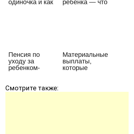
одиночка и как
ребенка — что
они действуют
для этого…
Пенсия по
Материальные
уходу за
выплаты,
ребенком-
которые
инвалидом:
положены
размеры,…
при…
Смотрите также: