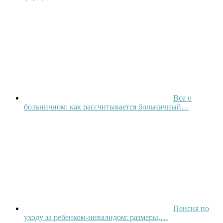
Все о
больничном: как рассчитывается больничный…
Пенсия по
уходу за ребенком-инвалидом: размеры,…