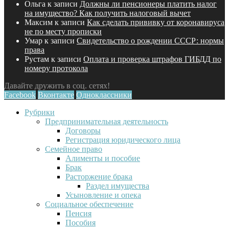
Ольга
к записи
Должны ли пенсионеры платить налог
на имущество? Как получить налоговый вычет
Максим
к записи
Как сделать прививку от коронавируса
не по месту прописки
Умар
к записи
Свидетельство о рождении СССР: нормы
права
Рустам
к записи
Оплата и проверка штрафов ГИБДД по
номеру протокола
Давайте дружить в соц. сетях!
Facebook
Вконтакте
Одноклассники
Рубрики
Предпринимательная деятельность
Договоры
Регистрация юридического лица
Семейное право
Алименты и пособие
Брак
Расторжение брака
Раздел имущества
Усыновление и опека
Социальное обеспечение
Пенсия
Пособия