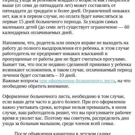
выше (от семи до пятнадцати лет) может составлять от
пятнадцати до тридцати и более дней. Ограничений никаких
нет, как и в первом случае, но оплата будет начисляться за
первые 15 дней больничного периода. За уходом самых
маленьких детей (до семи лет) существует ограничение — 60
календарных оплачиваемых дней.
Напомним, что, родитель или опекун вправе не выходить на
работу до полного выздоровления его ребенка, в этом случае
работодатель не предпримет никаких взысканий и
пропущенные от работы дни не будет считаться прогулами.
Бывает так, что после недавно сделанной прививки у ребенка
возникают осложнения, в таком случае, оплачиваемый период
лечения будет составлять – 10 дней.
Важные вопросы
при оформлении больничного листа
, на что
необходимо обратить внимание.
Оформление больничного листа, необходимо в том случае,
если ваши дети часто и долго болеют. При его оформлении
важно учитывать сроки, которые нельзя превышать, в ином
случае, ваш работодатель решит, что вы прогуливаете рабочее
время и уволит вас. Поэтому мы советуем, распределить дни
ухода за больным малышом, среди членов всей семьи.
После объявления карантина в детском садике