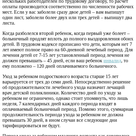
нескольких работодателей по трудовому договору, то расчет
оплаты производится соответственно по численности рабочих
мест. Если у вас заболели сразу двое детей – вам выпишут
один лист, заболели более двух или трех детей – выпишут два
листа.
Когда разболелся второй ребенок, когда первый уже болеет –
больничный продлят вплоть до полного выздоровления обоих
детей. В трудовом кодексе прописано что дети, которым нет 7
лет имеют полное право на 60-дневной лечебный период. Для
лечения детей от 7-15 лет установленный период лечения не
должен превышать – 45 дней, если ваш ребенок
инвалид
, то
ему положено – 120 дней оплачиваемого больничного.
Уход за ребенком подросткового возраста старше 15 лет
варьируется от трех до семи дней. Непосредственно решение
об продолжительности лечебного ухода назначит лечащий
врач детской поликлиники. Количество дней по уходу за
ребенком не ограничено, однако стоит упомянуть, что лишь
неделя, 7 календарных дней каждого периода входят в
оплачиваемый больничный период. Помимо этого, суммарная
продолжительность периода ухода за ребенком не должна
превышать 30 дней, в ином случаи все следующие дни
тарифицироваться не будут.
Период ухода за ребенком младшего возраста как говорилось