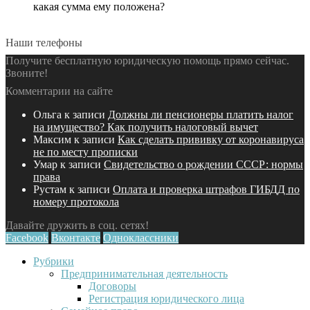
какая сумма ему положена?
Наши телефоны
Получите бесплатную юридическую помощь прямо сейчас.
Звоните!
Комментарии на сайте
Ольга
к записи
Должны ли пенсионеры платить налог
на имущество? Как получить налоговый вычет
Максим
к записи
Как сделать прививку от коронавируса
не по месту прописки
Умар
к записи
Свидетельство о рождении СССР: нормы
права
Рустам
к записи
Оплата и проверка штрафов ГИБДД по
номеру протокола
Давайте дружить в соц. сетях!
Facebook
Вконтакте
Одноклассники
Рубрики
Предпринимательная деятельность
Договоры
Регистрация юридического лица