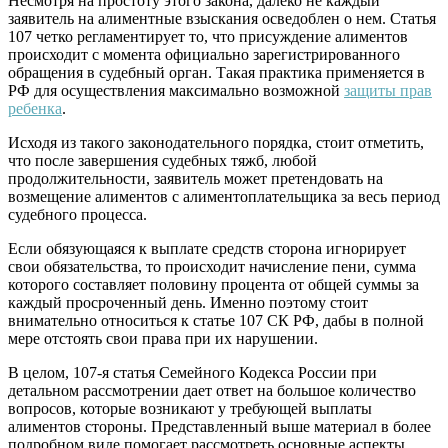
Несмотря на простоту этого закона, далеко не каждый
заявитель на алиментные взыскания осведоблен о нем. Статья
107 четко регламентирует то, что присуждение алиментов
происходит с момента официально зарегистрированного
обращения в судебный орган. Такая практика применяется в
РФ для осуществления максимально возможной
защиты прав
ребенка
.
Исходя из такого законодательного порядка, стоит отметить,
что после завершения судебных тяжб, любой
продолжительности, заявитель может претендовать на
возмещение алиментов с алиментоплательщика за весь период
судебного процесса.
Если обязующаяся к выплате средств сторона игнорирует
свои обязательства, то происходит начисление пени, сумма
которого составляет половину процента от общей суммы за
каждый просроченный день. Именно поэтому стоит
внимательно относиться к статье 107 СК РФ, дабы в полной
мере отстоять свои права при их нарушении.
В целом, 107-я статья Семейного Кодекса России при
детальном рассмотрении дает ответ на большое количество
вопросов, которые возникают у требующей выплаты
алиментов стороны. Представленный выше материал в более
подробном виде помогает рассмотреть основные аспекты