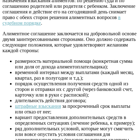
назначения взыскания алиментов: по решению суда и по
соглашению родителей или родителя с ребенком. Заключение
соглашения и действие его на сегодняшний день снимает
право с обеих сторон решения алиментных вопросов
в
судебном порядке
.
Алиментное соглашение заключается на добровольной основе
двумя заинтересованными сторонами. Оно должно содержать
следующие положения, которые удовлетворяют желаниям
каждой стороны:
размерность материальной помощи (конкретная сумма
или доля от дохода алиментоплательщика);
временной интервал между выплатами (каждый месяц,
квартал, раз в полугодие и т.д.);
порядок осуществления получения средств одной из
сторон и отправки их с другой (через банковский счет,
карточку или в руки с распиской);
длительность действия договора;
штрафные взыскания
за просроченный срок выплаты
или отказ от нее;
вариант предоставления дополнительных средств в
определенных ситуациях (лечение ребенка, к примеру);
ряд дополнительных условий, которые могут смягчить
или вовсе опустить условия соглашения для
алиментоплательщика (подарок родителем квартиры