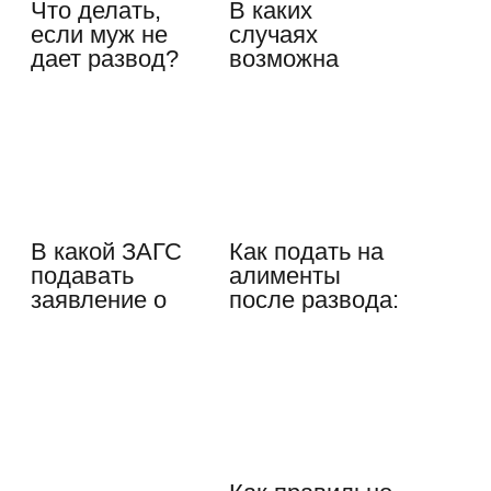
Что делать,
В каких
если муж не
случаях
дает развод?
возможна
Как получить
замена
свободу?
фамилии в
паспорте…
В какой ЗАГС
Как подать на
подавать
алименты
заявление о
после развода:
разводе:
судебный иск…
нюансы…