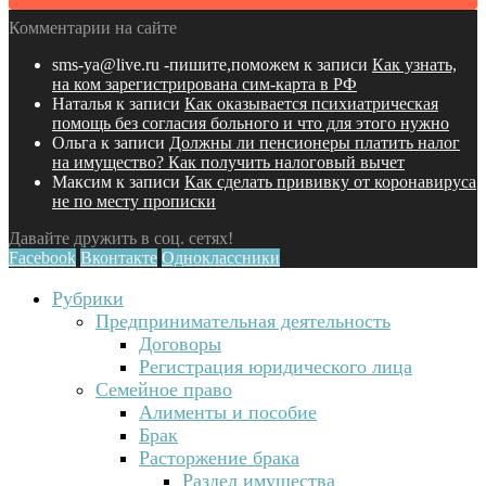
Комментарии на сайте
sms-ya@live.ru -пишите,поможем
к записи
Как узнать,
на ком зарегистрирована сим-карта в РФ
Наталья
к записи
Как оказывается психиатрическая
помощь без согласия больного и что для этого нужно
Ольга
к записи
Должны ли пенсионеры платить налог
на имущество? Как получить налоговый вычет
Максим
к записи
Как сделать прививку от коронавируса
не по месту прописки
Давайте дружить в соц. сетях!
Facebook
Вконтакте
Одноклассники
Рубрики
Предпринимательная деятельность
Договоры
Регистрация юридического лица
Семейное право
Алименты и пособие
Брак
Расторжение брака
Раздел имущества