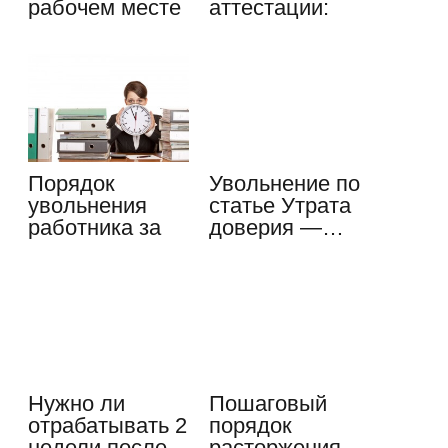
рабочем месте
аттестации:
—…
тонкости
процедуры
Порядок
Увольнение по
увольнения
статье Утрата
работника за
доверия —…
прогул, что
понимать…
Нужно ли
Пошаговый
отрабатывать 2
порядок
недели после
расторжения