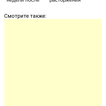
увольнения?…
трудового
договора (по…
Смотрите также: