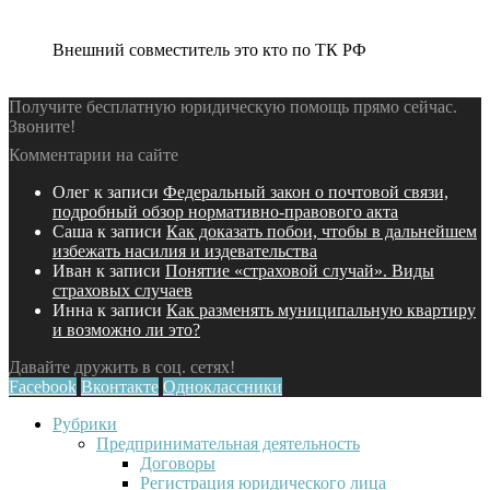
Внешний совместитель это кто по ТК РФ
Получите бесплатную юридическую помощь прямо сейчас.
Звоните!
Комментарии на сайте
Олег
к записи
Федеральный закон о почтовой связи,
подробный обзор нормативно-правового акта
Саша
к записи
Как доказать побои, чтобы в дальнейшем
избежать насилия и издевательства
Иван
к записи
Понятие «страховой случай». Виды
страховых случаев
Инна
к записи
Как разменять муниципальную квартиру
и возможно ли это?
Давайте дружить в соц. сетях!
Facebook
Вконтакте
Одноклассники
Рубрики
Предпринимательная деятельность
Договоры
Регистрация юридического лица