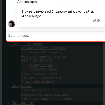
Усыновление и опека
Социальное обеспечение
Пенсия
Пособия
Трудовое право
Оплата труда
Отпуск
Декретный отпуск
Увольнение
Труд женщин
Административное
Банковские счета и кредиты
Страховка кредита
Восстановление документов
ДТП, ГИБДД, ПДД
Вернуть права
Страховые споры
Коммунальные службы
Оформление документов
Право собственности
Гражданское
Гражданский брак
Нарушение гражданских прав
Сделка, договор, обязательство
Потребителям