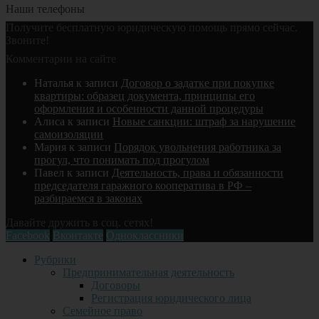
Наши телефоны
Получите бесплатную юридическую помощь прямо сейчас.
Звоните!
Комментарии на сайте
Наталья
к записи
Договор о задатке при покупке
квартиры: образец документа, принципы его
оформления и особенности данной процедуры
Алиса
к записи
Новые санкции: штраф за нарушение
самоизоляции
Мария
к записи
Порядок увольнения работника за
прогул, что понимать под прогулом
Павел
к записи
Деятельность, права и обязанности
председателя гаражного кооператива в РФ –
разбираемся в законах
Давайте дружить в соц. сетях!
Facebook
Вконтакте
Одноклассники
Рубрики
Предпринимательная деятельность
Договоры
Регистрация юридического лица
Семейное право