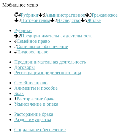
Мобильное меню
4
Рубрики
6
Административное
3
Гражданское
2
Потребителям
2
Наследство
5
Жилье
Рубрики
2
Предпринимательная деятельность
4
Семейное право
2
Социальное обеспечение
4
Трудовое право
Предпринимательная деятельность
Договоры
Регистрация юридического лица
Семейное право
Алименты и пособие
Брак
1
Расторжение брака
Усыновление и опека
Расторжение брака
Раздел имущества
Социальное обеспечение