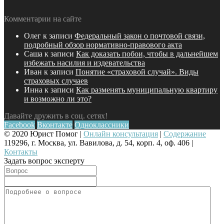
Комментарии на сайте
Олег
к записи
Федеральный закон о почтовой связи,
подробный обзор нормативно-правового акта
Саша
к записи
Как доказать побои, чтобы в дальнейшем
избежать насилия и издевательства
Иван
к записи
Понятие «страховой случай». Виды
страховых случаев
Инна
к записи
Как разменять муниципальную квартиру
и возможно ли это?
Давайте дружить в соц. сетях!
Facebook
Вконтакте
Одноклассники
© 2020 Юрист Помог |
Онлайн консультация
|
Содержание
119296, г. Москва, ул. Вавилова, д. 54, корп. 4, оф. 406 |
Контакты
Задать вопрос эксперту