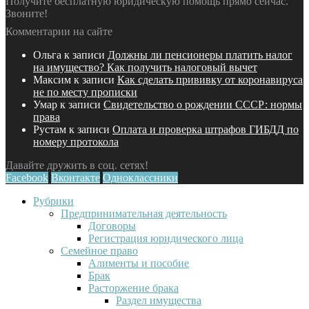
Получите бесплатную юридическую помощь прямо сейчас.
Звоните!
Комментарии на сайте
Ольга
к записи
Должны ли пенсионеры платить налог
на имущество? Как получить налоговый вычет
Максим
к записи
Как сделать прививку от коронавируса
не по месту прописки
Умар
к записи
Свидетельство о рождении СССР: нормы
права
Рустам
к записи
Оплата и проверка штрафов ГИБДД по
номеру протокола
Давайте дружить в соц. сетях!
Facebook
Вконтакте
Одноклассники
Рубрики
Предпринимательная деятельность
Договоры
Регистрация юридического лица
Семейное право
Алименты и пособие
Брак
Расторжение брака
Раздел имущества