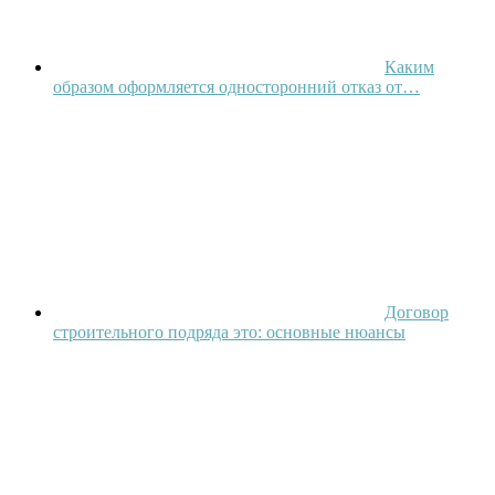
Каким
образом оформляется односторонний отказ от…
Договор
строительного подряда это: основные нюансы