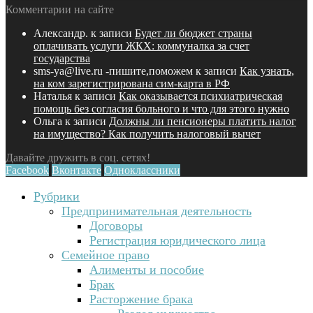
Комментарии на сайте
Александр.
к записи
Будет ли бюджет страны
оплачивать услуги ЖКХ: коммуналка за счет
государства
sms-ya@live.ru -пишите,поможем
к записи
Как узнать,
на ком зарегистрирована сим-карта в РФ
Наталья
к записи
Как оказывается психиатрическая
помощь без согласия больного и что для этого нужно
Ольга
к записи
Должны ли пенсионеры платить налог
на имущество? Как получить налоговый вычет
Давайте дружить в соц. сетях!
Facebook
Вконтакте
Одноклассники
Рубрики
Предпринимательная деятельность
Договоры
Регистрация юридического лица
Семейное право
Алименты и пособие
Брак
Расторжение брака