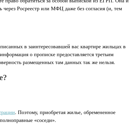
те право обратиться за особой выпиской из ЕГРП. Она и
 через Росреестр или МФЦ даже без согласия (и, тем
описанных в заинтересовавшей вас квартире жильцах в
я информация о прописке предоставляется третьим
товерность размещенных там данных так же нельзя.
е?
трации
. Поэтому, приобретая жилье, обремененное
 полноправные «соседи».