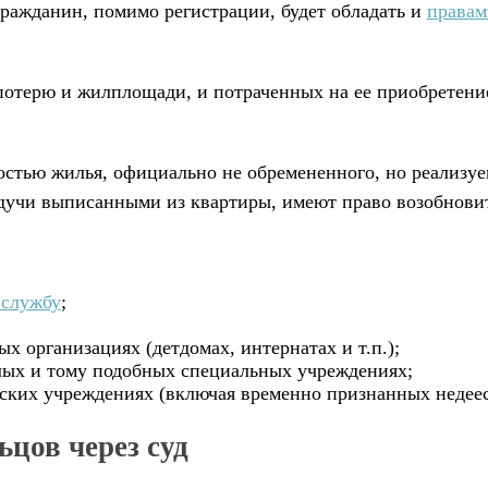
гражданин, помимо регистрации, будет обладать и
правам
ь потерю и жилплощади, и потраченных на ее приобретени
остью жилья, официально не обремененного, но реализу
удучи выписанными из квартиры, имеют право возобнови
 службу
;
х организациях (детдомах, интернатах и т.п.);
лых и тому подобных специальных учреждениях;
еских учреждениях (включая временно признанных недее
цов через суд