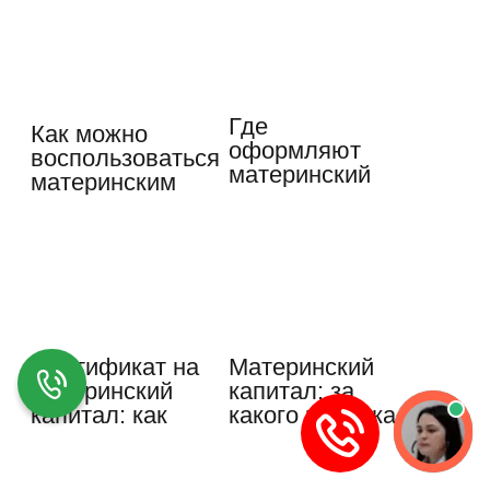
Где
Как можно
оформляют
воспользоваться
материнский
материнским
капитал и как
капиталом и…
это сделать…
Сертификат на
Материнский
материнский
капитал: за
капитал: как
какого ребенка
получить, что…
дается, кто…