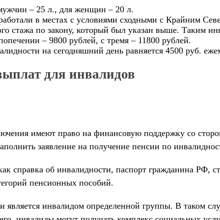
мужчин – 25 л., для женщин – 20 л.
аботали в местах с условиями сходными с Крайним Севе
го стажа по закону, который был указан выше. Таким ин
опечении – 9800 рублей, с тремя – 11800 рублей.
алидности на сегодняшний день равняется 4500 руб. еже
выплат для инвалидов
лючения имеют право на финансовую поддержку со сторо
аполнить заявление на получение пенсии по инвалиднос
как справка об инвалидности, паспорт гражданина РФ, с
атегорий пенсионных пособий.
и является инвалидом определенной группы. В таком случ
чего, инвалиды могут получать комплекс социальных усл