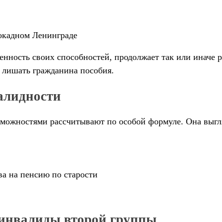
окадном Ленинграде
нность своих способностей, продолжает так или иначе ра
 лишать гражданина пособия.
алидности
можностями рассчитывают по особой формуле. Она выгля
ва на пенсию по старости
 инвалиды второй группы