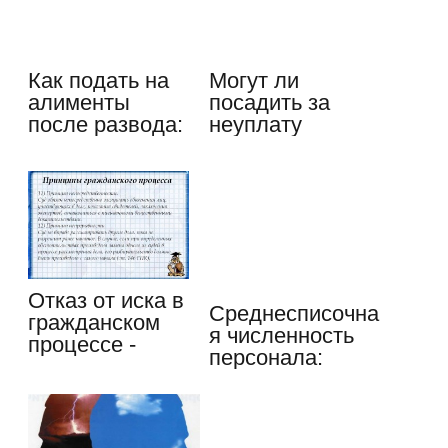
Как подать на
Могут ли
алименты
посадить за
после развода:
неуплату
судебный иск…
алиментов:
нормы РФ
Отказ от иска в
Среднесписочна
гражданском
я численность
процессе -
персонала:
назначение,…
основные…