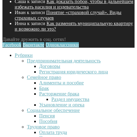
Саша
к записи
Как доказать побои, чтобы в дальнейшем
избежать насилия и издевательства
Иван
к записи
Понятие «страховой случай». Виды
страховых случаев
Инна
к записи
Как разменять муниципальную квартиру
и возможно ли это?
Давайте дружить в соц. сетях!
Facebook
Вконтакте
Одноклассники
Рубрики
Предпринимательная деятельность
Договоры
Регистрация юридического лица
Семейное право
Алименты и пособие
Брак
Расторжение брака
Раздел имущества
Усыновление и опека
Социальное обеспечение
Пенсия
Пособия
Трудовое право
Оплата труда