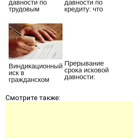
давности по
давности по
трудовым
кредиту: что
спорам – то,
это такое, его…
что…
Прерывание
Виндикационный
срока исковой
иск в
давности:
гражданском
основания,…
праве:
способы…
Смотрите также: