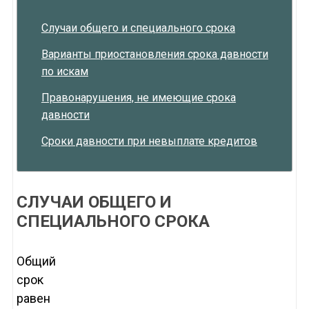
Случаи общего и специального срока
Варианты приостановления срока давности
по искам
Правонарушения, не имеющие срока
давности
Сроки давности при невыплате кредитов
СЛУЧАИ ОБЩЕГО И
СПЕЦИАЛЬНОГО СРОКА
Общий
срок
равен