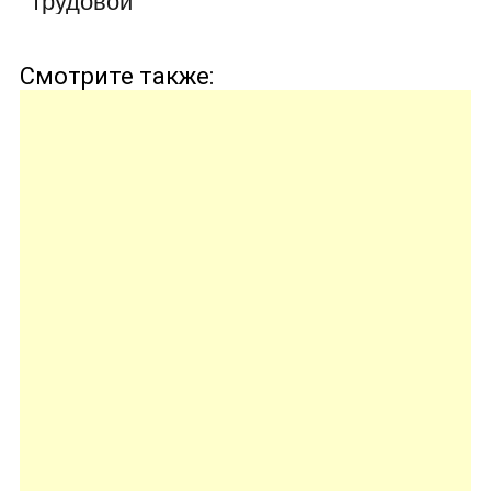
трудовой
книжке, если
она не верна?
Смотрите также: