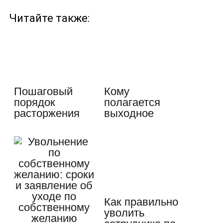
Читайте также:
Пошаговый
Кому
порядок
полагается
расторжения
выходное
трудового
пособие при
договора (по…
увольнении
по…
Как правильно
уволить