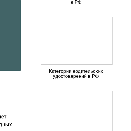
в РФ
Категории водительских
удостоверений в РФ
яет
одных