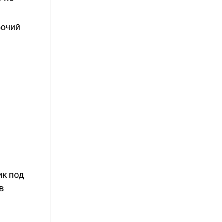
бочий
ик под
в