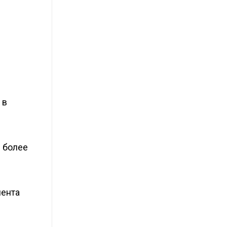
 в
е более
мента
и