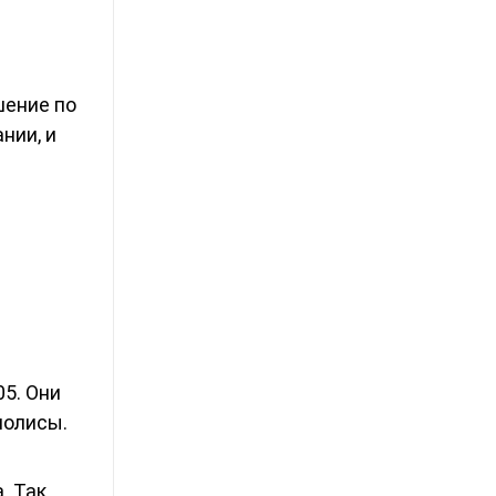
шение по
нии, и
5. Они
полисы.
 Так,