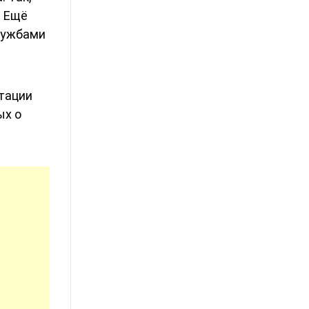
. Ещё
лужбами
тации
ых о