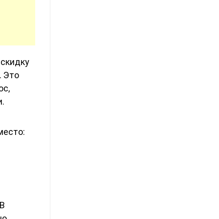
 скидку
. Это
юс,
.
место:
 В
о,