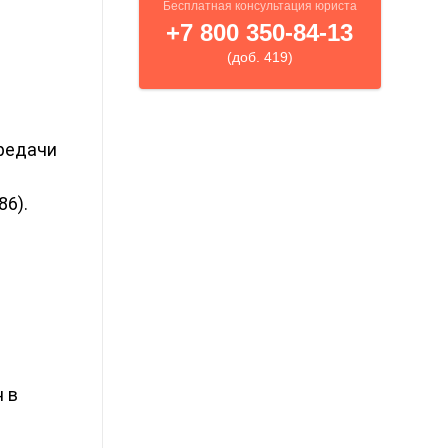
редачи
86).
 в