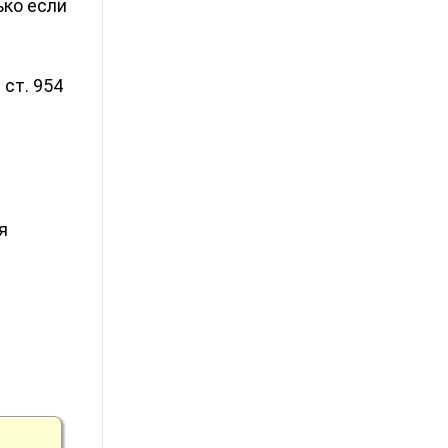
ько если
ст. 954
я