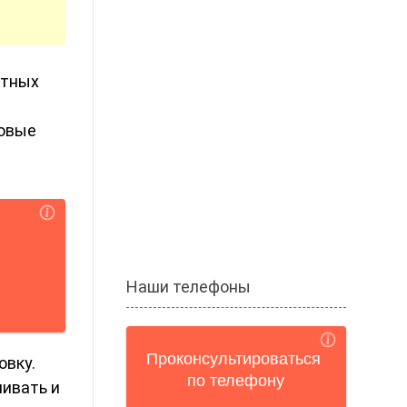
ртных
ховые
Наши телефоны
овку.
чивать и