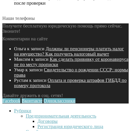
после проверки
Наши телефоны
Получите бесплатную юридическую помощь прямо сейчас.
Звоните!
Комментарии на сайте
Ольга
к записи
Должны ли пенсионеры платить налог
на имущество? Как получить налоговый вычет
Максим
к записи
Как сделать прививку от коронавируса
не по месту прописки
Умар
к записи
Свидетельство о рождении СССР: нормы
права
Рустам
к записи
Оплата и проверка штрафов ГИБДД по
номеру протокола
Давайте дружить в соц. сетях!
Facebook
Вконтакте
Одноклассники
Рубрики
Предпринимательная деятельность
Договоры
Регистрация юридического лица