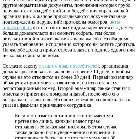
другие нормативные документы, положения которых грубо
нарушаются из-за действий или бездействия управляющей
организации. К жалобе прикладываются документальные
подтверждения нарушений: протоколы осмотров,
акты
приема работ
, фото, на которых видны нарушения и т. д. Чем
больше доказательств вы сможете собрать, тем более
результативной в итоге окажется ваша жалоба. Необходимо
указать требование, исполнения которого вы хотите добиться.
На жалобе должна присутствовать дата и подпись одного или
нескольких жильцов дома.
Согласно закону
о защите прав потребителей
, организация
должна среагировать на жалобу в течение 10 дней, в любом
случае на это отводится не более 30 дней. Первый экземпляр
обращения принимается заявителем, на него ставится
регистрационный номер. Второй экземпляр также ставится
отметка о принятии с номером и датой, после чего его
возвращают заявителю. На обоих экземплярах должна быть
указана фамилия принявшего сотрудника.
Если нет возможности принести письменную
претензию лично, жильцы имеют право
отправлять ее заказным письмом. В этом случае
также должно быть уведомление о вручении. и
ответ должен быть дан не позднее чем через 30