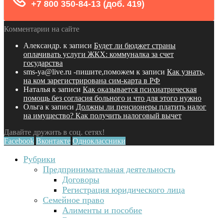
Комментарии на сайте
Александр.
к записи
Будет ли бюджет страны
оплачивать услуги ЖКХ: коммуналка за счет
государства
sms-ya@live.ru -пишите,поможем
к записи
Как узнать,
на ком зарегистрирована сим-карта в РФ
Наталья
к записи
Как оказывается психиатрическая
помощь без согласия больного и что для этого нужно
Ольга
к записи
Должны ли пенсионеры платить налог
на имущество? Как получить налоговый вычет
Давайте дружить в соц. сетях!
Facebook
Вконтакте
Одноклассники
Рубрики
Предпринимательная деятельность
Договоры
Регистрация юридического лица
Семейное право
Алименты и пособие