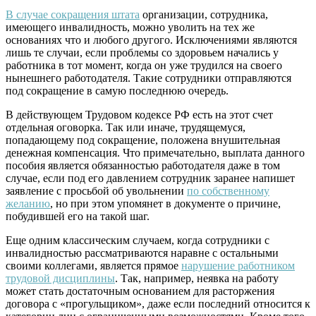
В случае сокращения штата
организации, сотрудника,
имеющего инвалидность, можно уволить на тех же
основаниях что и любого другого. Исключениями являются
лишь те случаи, если проблемы со здоровьем начались у
работника в тот момент, когда он уже трудился на своего
нынешнего работодателя. Такие сотрудники отправляются
под сокращение в самую последнюю очередь.
В действующем Трудовом кодексе РФ есть на этот счет
отдельная оговорка. Так или иначе, трудящемуся,
попадающему под сокращение, положена внушительная
денежная компенсация. Что примечательно, выплата данного
пособия является обязанностью работодателя даже в том
случае, если под его давлением сотрудник заранее напишет
заявление с просьбой об увольнении
по собственному
желанию
, но при этом упомянет в документе о причине,
побудившей его на такой шаг.
Еще одним классическим случаем, когда сотрудники с
инвалидностью рассматриваются наравне с остальными
своими коллегами, является прямое
нарушение работником
трудовой дисциплины
. Так, например, неявка на работу
может стать достаточным основанием для расторжения
договора с «прогульщиком», даже если последний относится к