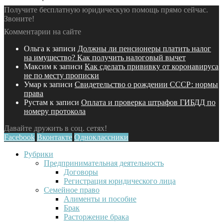
Получите бесплатную юридическую помощь прямо сейчас.
Звоните!
Комментарии на сайте
Ольга
к записи
Должны ли пенсионеры платить налог
на имущество? Как получить налоговый вычет
Максим
к записи
Как сделать прививку от коронавируса
не по месту прописки
Умар
к записи
Свидетельство о рождении СССР: нормы
права
Рустам
к записи
Оплата и проверка штрафов ГИБДД по
номеру протокола
Давайте дружить в соц. сетях!
Facebook
Вконтакте
Одноклассники
Рубрики
Предпринимательная деятельность
Договоры
Регистрация юридического лица
Семейное право
Алименты и пособие
Брак
Расторжение брака