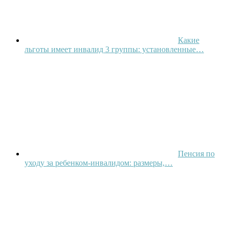
Какие
льготы имеет инвалид 3 группы: установленные…
Пенсия по
уходу за ребенком-инвалидом: размеры,…