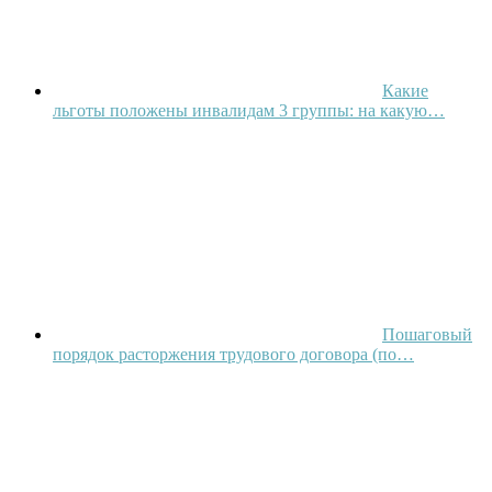
Какие
льготы положены инвалидам 3 группы: на какую…
Пошаговый
порядок расторжения трудового договора (по…