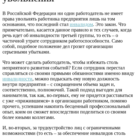
В Российской Федерации ни один работодатель не имеет
права увольнять работника предприятия лишь на том
основании, что последний стал
инвалидом
. Это закон. Что
примечательно, касается данное правило и тех случаев, когда
речь идет об инвалидности третьей группы, то есть – о
частичной утрате сотрудником работоспособности. Само
собой, подобное положение дел грозит организации
серьезными убытками.
Что может сделать работодатель, чтобы избежать столь
неприятного развития событий? Если сотрудник перестал
справляться со своими прямыми обязанностями именно ввиду
инвалидности
, можно подыскать ему новую должность
внутри предприятия – с сокращением объема задач и,
соответственно, полномочий. Такой подход выгоден для
нанимателя, так как, во-первых, ему не придется расставаться
с уже «прижившимся» в организации работником, помимо
прочего, успевшим накопить бесценный профессиональный
опыт, коим он сможет впоследствии поделиться со своими
более юными коллегами.
И, во-вторых, за трудоустройство лиц с ограниченными
возможностями (то есть – за обеспечение инвалидов столь