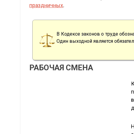
праздничных
.
В Кодексе законов о труде обозн
Один выходной является обязател
РАБОЧАЯ СМЕНА
К
п
в
д
Н