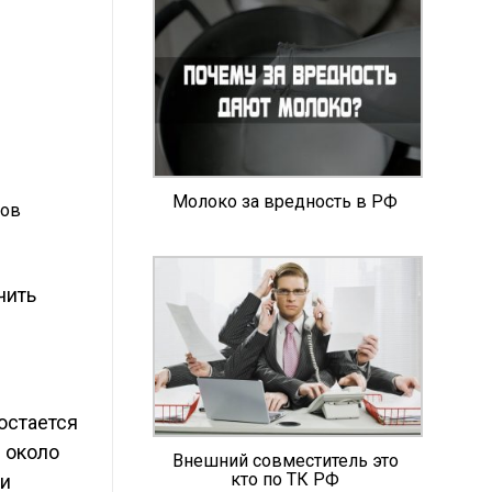
Молоко за вредность в РФ
сов
чить
остается
 около
Внешний совместитель это
кто по ТК РФ
 и