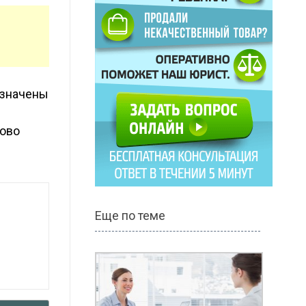
означены
ково
Еще по теме