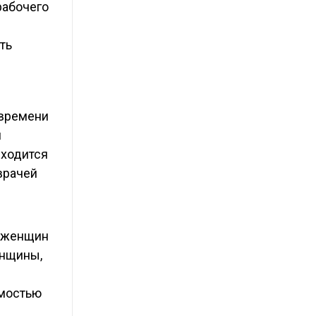
рабочего
ть
 времени
я
иходится
врачей
я женщин
енщины,
й
имостью