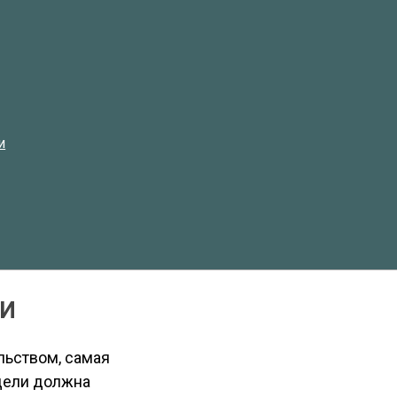
и
НИ
льством, самая
дели должна