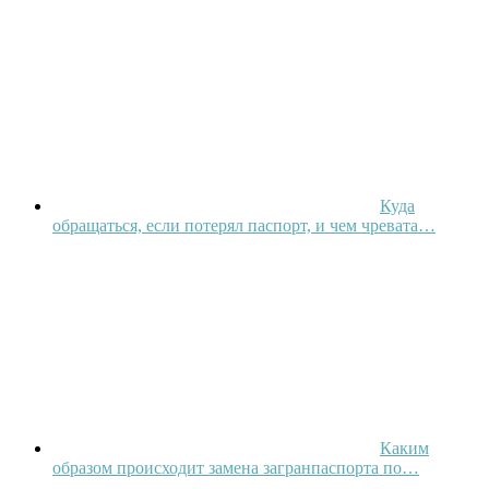
Куда
обращаться, если потерял паспорт, и чем чревата…
Каким
образом происходит замена загранпаспорта по…