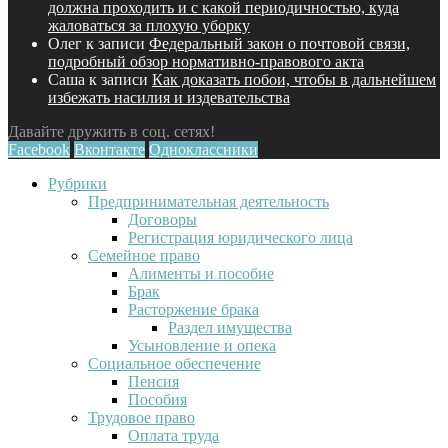
должна проходить и с какой периодичностью, куда
жаловаться за плохую уборку
Олег
к записи
Федеральный закон о почтовой связи,
подробный обзор нормативно-правового акта
Саша
к записи
Как доказать побои, чтобы в дальнейшем
избежать насилия и издевательства
Давайте дружить в соц. сетях!
Facebook
Вконтакте
Одноклассники
Рубрики
Предпринимательная деятельность
Договоры
Регистрация юридического лица
Семейное право
Алименты и пособие
Брак
Расторжение брака
Раздел имущества
Усыновление и опека
Социальное обеспечение
Пенсия
Пособия
Трудовое право
Оплата труда